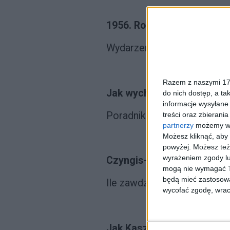
1956. Rok przełomu
Wydarzeniami z tamtych 12 
Razem z naszymi 173
Jak wychować idealnego n
do nich dostęp, a ta
informacje wysyłane 
Poradnik Magdy Goebbels
treści oraz zbierania
partnerzy
możemy wyk
Możesz kliknąć, aby
powyżej. Możesz też 
wyrażeniem zgody lu
Czyngis-chan. Ojciec now
mogą nie wymagać Tw
będą mieć zastosowa
Ile zawdzięczamy twórcy 
wycofać zgodę, wraca
Jak Kaszpirowski zahipno