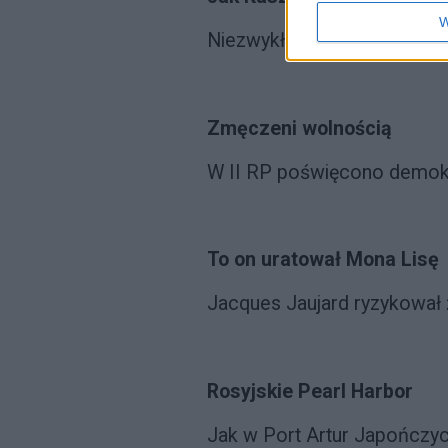
W
Niezwykła biografia najsłyn
Zmęczeni wolnością
W II RP poświęcono demokr
To on uratował Mona Lisę
Jacques Jaujard ryzykował ż
Rosyjskie Pearl Harbor
Jak w Port Artur Japończyc