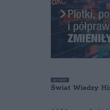
ARTYKUŁY
Świat Wiedzy His