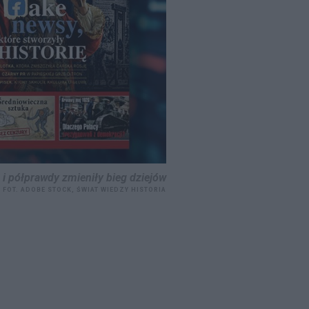
 i półprawdy zmieniły bieg dziejów
FOT. ADOBE STOCK, ŚWIAT WIEDZY HISTORIA