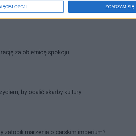
IĘCEJ OPCJI
ZGADZAM SIĘ
niejszego radzieckiego uzdrowiciela
ację za obietnicę spokoju
yciem, by ocalić skarby kultury
y zatopili marzenia o carskim imperium?