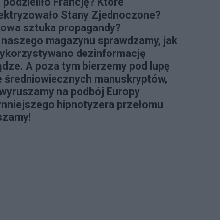
 podzieliło Francję? Które
lektryzowało Stany Zjednoczone?
nsowa sztuka propagandy?
naszego magazynu sprawdzamy, jak
wykorzystywano dezinformację
iądze. A poza tym bierzemy pod lupę
ze średniowiecznych manuskryptów,
 wyruszamy na podbój Europy
ynniejszego hipnotyzera przełomu
aszamy!