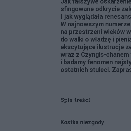
Jak fałszywe oskarżenie
sfingowane odkrycie ze
I jak wyglądała renesa
W najnowszym numerze 
na przestrzeni wieków 
do walki o władzę i pien
ekscytujące ilustracje 
wraz z Czyngis-chanem
i badamy fenomen najsł
ostatnich stuleci. Zapr
Spis treści
Kostka niezgody