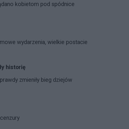
lądano kobietom pod spódnice
mowe wydarzenia, wielkie postacie
y historię
łprawdy zmieniły bieg dziejów
 cenzury