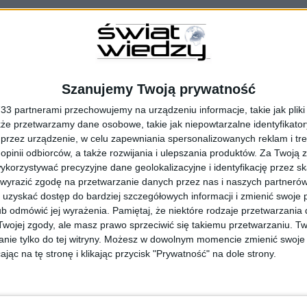
miesięcy można by obdzielić dekadę!
Szanujemy Twoją prywatność
3 partnerami przechowujemy na urządzeniu informacje, takie jak pliki 
azistę?
kże przetwarzamy dane osobowe, takie jak niepowtarzalne identyfikato
przez urządzenie, w celu zapewniania spersonalizowanych reklam i tre
 opinii odbiorców, a także rozwijania i ulepszania produktów.
Za Twoją z
orzystywać precyzyjne dane geolokalizacyjne i identyfikację przez s
 wyrazić zgodę na przetwarzanie danych przez nas i naszych partneró
uzyskać dostęp do bardziej szczegółowych informacji i zmienić swoje 
b odmówić jej wyrażenia.
Pamiętaj, że niektóre rodzaje przetwarzani
oczesnej Europy?
ojej zgody, ale masz prawo sprzeciwić się takiemu przetwarzaniu. Tw
nie tylko do tej witryny. Możesz w dowolnym momencie zmienić swoje 
imperium Mongołów?
jąc na tę stronę i klikając przycisk "Prywatność" na dole strony.
tyzował Polaków?