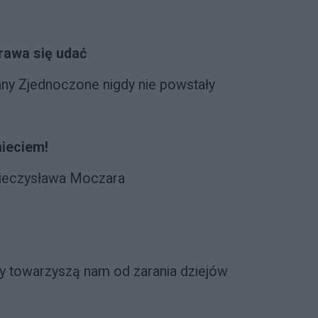
prawa się udać
any Zjednoczone nigdy nie powstały
mieciem!
Mieczysława Moczara
e
ry towarzyszą nam od zarania dziejów