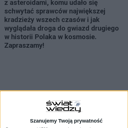
z asteroidami, komu udało się
schwytać sprawców największej
kradzieży wszech czasów i jak
wyglądała droga do gwiazd drugiego
w historii Polaka w kosmosie.
Zapraszamy!
Spis treści
Szanujemy Twoją prywatność
NAUKA