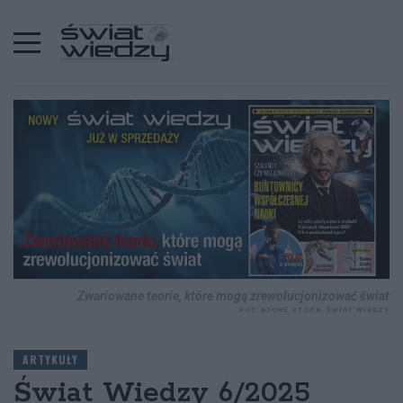
STRONA GŁÓWNA
ARTYKUŁY
Zwariowane teorie, które mogą zrewolucjonizować świat
FOT. ADOBE STOCK, ŚWIAT WIEDZY
ARTYKUŁY
Świat Wiedzy 6/2025