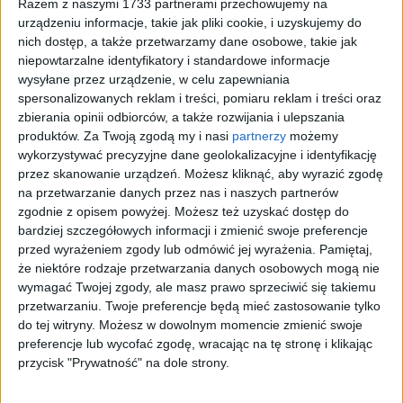
Razem z naszymi 1733 partnerami przechowujemy na
urządzeniu informacje, takie jak pliki cookie, i uzyskujemy do
Jak zbudować dinozaura?
nich dostęp, a także przetwarzamy dane osobowe, takie jak
niepowtarzalne identyfikatory i standardowe informacje
Paleontologiczne puzzle to nie zabaw(k)a
wysyłane przez urządzenie, w celu zapewniania
spersonalizowanych reklam i treści, pomiaru reklam i treści oraz
zbierania opinii odbiorców, a także rozwijania i ulepszania
produktów.
Za Twoją zgodą my i nasi
partnerzy
możemy
W 60 sekund do wiedzy: Dinozaury
wykorzystywać precyzyjne dane geolokalizacyjne i identyfikację
przez skanowanie urządzeń. Możesz kliknąć, aby wyrazić zgodę
na przetwarzanie danych przez nas i naszych partnerów
zgodnie z opisem powyżej. Możesz też uzyskać dostęp do
Buntownicy nauki. Szaleńcy czy wizjonerzy?
bardziej szczegółowych informacji i zmienić swoje preferencje
przed wyrażeniem zgody lub odmówić jej wyrażenia.
Pamiętaj,
Zwariowane teorie, które mogą zrewolucjonizować
że niektóre rodzaje przetwarzania danych osobowych mogą nie
świat
wymagać Twojej zgody, ale masz prawo sprzeciwić się takiemu
przetwarzaniu. Twoje preferencje będą mieć zastosowanie tylko
do tej witryny. Możesz w dowolnym momencie zmienić swoje
preferencje lub wycofać zgodę, wracając na tę stronę i klikając
Strażnicy galaktyki
przycisk "Prywatność" na dole strony.
Czy można obronić Ziemię przed asteroidami?