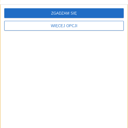
WIĘCEJ NA SWIATWIEDZY.PL
ZGADZAM SIĘ
Czytaj również
WIĘCEJ OPCJI
ARTYKUŁY