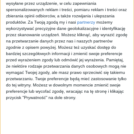
wysyłane przez urządzenie, w celu zapewniania
spersonalizowanych reklam i treści, pomiaru reklam i treści oraz
Zagadkowe narządy, które kryją się w ludzkim
zbierania opinii odbiorców, a także rozwijania i ulepszania
organizmie
produktów.
Za Twoją zgodą my i nasi
partnerzy
możemy
wykorzystywać precyzyjne dane geolokalizacyjne i identyfikację
przez skanowanie urządzeń. Możesz kliknąć, aby wyrazić zgodę
na przetwarzanie danych przez nas i naszych partnerów
NATURA
zgodnie z opisem powyżej. Możesz też uzyskać dostęp do
bardziej szczegółowych informacji i zmienić swoje preferencje
Z aparatem wśród zwierząt
przed wyrażeniem zgody lub odmówić jej wyrażenia.
Pamiętaj,
że niektóre rodzaje przetwarzania danych osobowych mogą nie
Fotograficzne sztuczki przyrodniczych paparazzi
wymagać Twojej zgody, ale masz prawo sprzeciwić się takiemu
przetwarzaniu. Twoje preferencje będą mieć zastosowanie tylko
do tej witryny. Możesz w dowolnym momencie zmienić swoje
preferencje lub wycofać zgodę, wracając na tę stronę i klikając
przycisk "Prywatność" na dole strony.
7 pytań o... warstwę ozonową
Co warto wiedzieć o tarczy ochronnej naszej
planety?