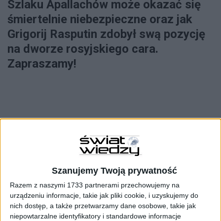
Szlaku Apallachów może okazać się
śmiertelnie niebezpieczne oraz jak
Grigorij Rasputin zdobył swą pozycję
na dworze rosyjskiego cara.
Zapraszamy!
CZŁOWIEK
Ukryta moc słów
Szanujemy Twoją prywatność
Mogą leczyć, ranić, a nawet... zabijać
Razem z naszymi 1733 partnerami przechowujemy na
urządzeniu informacje, takie jak pliki cookie, i uzyskujemy do
nich dostęp, a także przetwarzamy dane osobowe, takie jak
niepowtarzalne identyfikatory i standardowe informacje
Atlas zbędnych części ciała