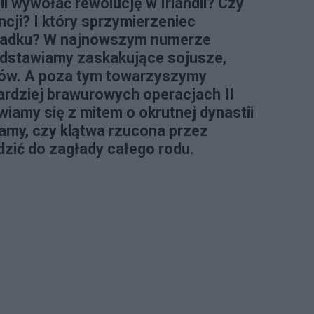
 wywołać rewolucję w Irlandii? Czy
cji? I który sprzymierzeniec
padku? W najnowszym numerze
dstawiamy zaskakujące sojusze,
ejów. A poza tym towarzyszymy
rdziej brawurowych operacjach II
wiamy się z mitem o okrutnej dynastii
my, czy klątwa rzucona przez
ić do zagłady całego rodu.