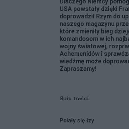
Dlaczego Niemcy pomogli
USA powstały dzięki Fran
doprowadził Rzym do u
naszego magazynu prze
które zmieniły bieg dzi
komandosom w ich najba
wojny światowej, rozpra
Achemenidów i sprawdza
wiedźmę może doprowadz
Zapraszamy!
Spis treści
Polały się łzy