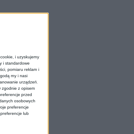
cookie, i uzyskujemy
ry i standardowe
ści, pomiaru reklam i
godą my i nasi
kanowanie urządzeń.
w zgodnie z opisem
preferencje przed
a danych osobowych
oje preferencje
preferencje lub