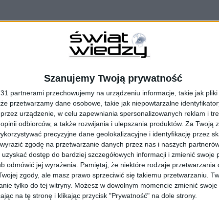
abijający we Włoszech pary zakochanych?
Szanujemy Twoją prywatność
je II wojny światowej
1 partnerami przechowujemy na urządzeniu informacje, takie jak pliki 
kże przetwarzamy dane osobowe, takie jak niepowtarzalne identyfikato
dosów zmieniały jej bieg?
przez urządzenie, w celu zapewniania spersonalizowanych reklam i tre
 opinii odbiorców, a także rozwijania i ulepszania produktów.
Za Twoją z
orzystywać precyzyjne dane geolokalizacyjne i identyfikację przez s
 wyrazić zgodę na przetwarzanie danych przez nas i naszych partneró
uzyskać dostęp do bardziej szczegółowych informacji i zmienić swoje 
b odmówić jej wyrażenia.
Pamiętaj, że niektóre rodzaje przetwarzani
i o imperium okrutnych Achemenidów?
ojej zgody, ale masz prawo sprzeciwić się takiemu przetwarzaniu. Tw
nie tylko do tej witryny. Możesz w dowolnym momencie zmienić swoje 
jąc na tę stronę i klikając przycisk "Prywatność" na dole strony.