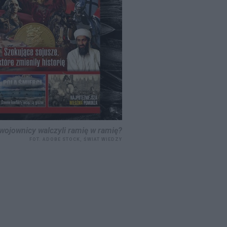
wojownicy walczyli ramię w ramię?
FOT. ADOBE STOCK, ŚWIAT WIEDZY