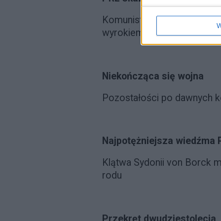
Komunistyczna Polska szok
W
wyrokiem
Niekończąca się wojna
Pozostałości po dawnych ko
Najpotężniejsza wiedźma
Klątwa Sydonii von Borck 
rodu
Przekręt dwudziestolecia