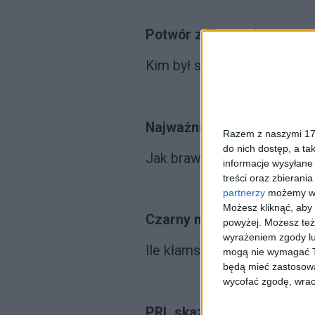
Potwór z Florencji
Kim był seryjny morderca z
Najważniejsze tajne operac
Razem z naszymi 173
do nich dostęp, a ta
Jak brawurowe akcje koman
informacje wysyłane 
treści oraz zbierania
partnerzy
możemy wyk
Możesz kliknąć, aby
Czarny mit Persji
powyżej. Możesz też 
wyrażeniem zgody lu
Ile kłamstw jest w narracj
mogą nie wymagać Tw
będą mieć zastosowa
wycofać zgodę, wraca
PRL skazuje na śmierć