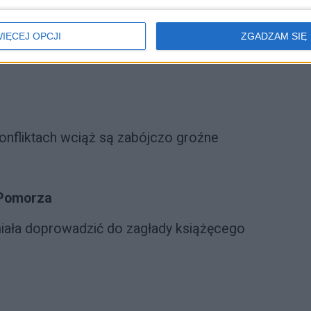
ująco często karała najwyższym
IĘCEJ OPCJI
ZGADZAM SIĘ
nfliktach wciąż są zabójczo groźne
 Pomorza
miała doprowadzić do zagłady książęcego