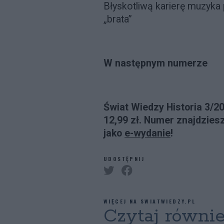
Błyskotliwą karierę muzyka 
„brata”
W następnym numerze
Świat Wiedzy Historia 3/2
12,99 zł. Numer znajdzies
jako
e-wydanie
!
UDOSTĘPNIJ
WIĘCEJ NA SWIATWIEDZY.PL
Czytaj równi