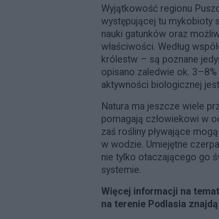
Wyjątkowość regionu Puszcz
występującej tu mykobioty 
nauki gatunków oraz możliw
właściwości. Według współc
królestw – są poznane jedyn
opisano zaledwie ok. 3–8% 
aktywności biologicznej jes
Natura ma jeszcze wiele pr
pomagają człowiekowi w oc
zaś rośliny pływające mog
w wodzie. Umiejętne czerpa
nie tylko otaczającego go św
systemie.
Więcej informacji na tema
na terenie Podlasia znajd