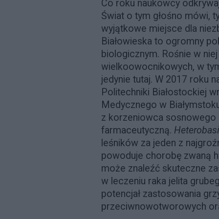
Co roku naukowcy odkrywają 
Świat o tym głośno mówi, t
wyjątkowe miejsce dla nie
Białowieska to ogromny pol
biologicznym. Rośnie w nie
wielkoowocnikowych, w tym
jedynie tutaj. W 2017 roku 
Politechniki Białostockiej 
Medycznego w Białymstoku z
z korzeniowca sosnowego 
farmaceutyczną.
Heterobas
leśników za jeden z najgroź
powoduje chorobę zwaną hub
może znaleźć skuteczne za
w leczeniu raka jelita grub
potencjał zastosowania grz
przeciwnowotworowych ora