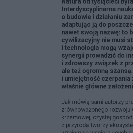
Natura od tysiącleci była 
Interdyscyplinarna nauka
o budowie i działaniu za
adaptując ją do poszcze
nawet swoją nazwę: to 
cywilizacyjny nie musi s
i technologia mogą wzaje
synergii prowadzić do in
i zdrowszy związek z prz
ale też ogromną szansą…
i umiejętność czerpania
właśnie główne założen
Jak mówią sami autorzy proj
zrównoważonego rozwoju w 
krzemowej, czystej gospoda
z przyrodą tworzy ekosyst
wzajemnie wspierających się