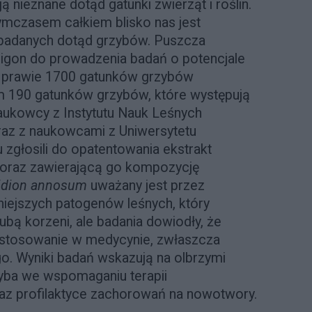
nieznane dotąd gatunki zwierząt i roślin.
ymczasem całkiem blisko nas jest
zbadanych dotąd grzybów. Puszcza
igon do prowadzenia badań o potencjale
j prawie 1700 gatunków grzybów
 190 gatunków grzybów, które występują
naukowcy z Instytutu Nauk Leśnych
wraz z naukowcami z Uniwersytetu
głosili do opatentowania ekstrakt
oraz zawierającą go kompozycję
idion annosum
uważany jest przez
niejszych patogenów leśnych, który
ą korzeni, ale badania dowiodły, że
stosowanie w medycynie, zwłaszcza
ego. Wyniki badań wskazują na olbrzymi
yba we wspomaganiu terapii
z profilaktyce zachorowań na nowotwory.