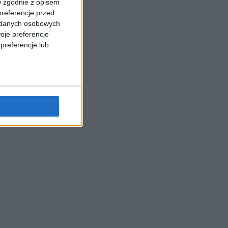
w zgodnie z opisem
preferencje przed
a danych osobowych
oje preferencje
preferencje lub