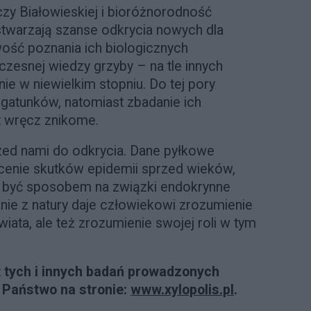
y Białowieskiej i bioróżnorodność
stwarzają szanse odkrycia nowych dla
ość poznania ich biologicznych
zesnej wiedzy grzyby – na tle innych
ie w niewielkim stopniu. Do tej pory
gatunków, natomiast zbadanie ich
t wręcz znikome.
zed nami do odkrycia. Dane pyłkowe
enie skutków epidemii sprzed wieków,
ą być sposobem na związki endokrynne
nie z natury daje człowiekowi zrozumienie
iata, ale też zrozumienie swojej roli w tym
t tych i innych badań prowadzonych
ą Państwo na stronie:
www.xylopolis.pl
.