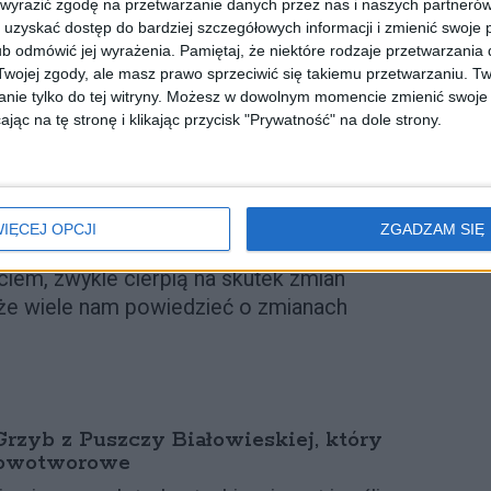
 wyrazić zgodę na przetwarzanie danych przez nas i naszych partneró
czy mogą potęgować upały i susze: im
uzyskać dostęp do bardziej szczegółowych informacji i zmienić swoje 
sza temperatura podłoża, co nie pomaga ani
b odmówić jej wyrażenia.
Pamiętaj, że niektóre rodzaje przetwarzani
ojej zgody, ale masz prawo sprzeciwić się takiemu przetwarzaniu. Tw
i wykaszanie odbywa się w złym dla
nie tylko do tej witryny. Możesz w dowolnym momencie zmienić swoje 
prowadzi to do dużej śmiertelności
jąc na tę stronę i klikając przycisk "Prywatność" na dole strony.
ą, często nie mają co jeść. O ile ogólnie
 sprzyjać gatunkom szeroko
nie mają swoich specyficznych potrzeb
ć się na północ, to gatunki
IĘCEJ OPCJI
ZGADZAM SIĘ
ce bardzo specyficznych siedlisk, w tym
ciem, zwykle cierpią na skutek zmian
oże wiele nam powiedzieć o zmianach
rzyb z Puszczy Białowieskiej, który
nowotworowe