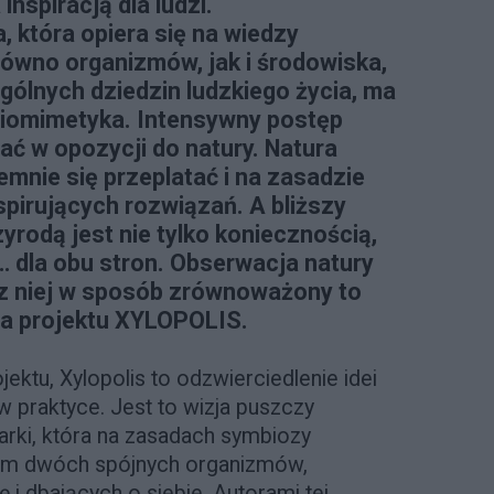
inspiracją dla ludzi.
, która opiera się na wiedzy
równo organizmów, jak i środowiska,
gólnych dziedzin ludzkiego życia, ma
biomimetyka. Intensywny postęp
tać w opozycji do natury. Natura
mnie się przeplatać i na zasadzie
spirujących rozwiązań. A bliższy
yrodą jest nie tylko koniecznością,
 dla obu stron. Obserwacja natury
 z niej w sposób zrównoważony to
ia projektu XYLOPOLIS.
ektu, Xylopolis to odzwierciedlenie idei
praktyce. Jest to wizja puszczy
rki, która na zasadach symbiozy
em dwóch spójnych organizmów,
 i dbających o siebie. Autorami tej