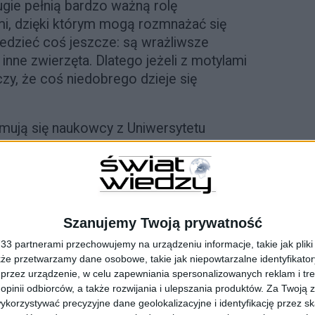
rugie pełnią bardzo ważną rolę
mi, dzięki którym mogą rozmnażać się
iedzieć coś jeszcze: są wrażliwsze
inne zwierzęta. Dlatego jeżeli z motylami
czy, że coś niedobrego dzieje się
mują się naukowcy z Uniwersytetu
 Podlaskie to pewnego rodzaju „motylowe
mi gatunkami. Przykładem może być
puje tylko w Puszczy Augustowskiej
ym, albo szlaczkoń szafraniec – motyl,
rawdopodobnie już wyłącznie w Puszczy
Szanujemy Twoją prywatność
przede wszystkim z powodu działalności
3 partnerami przechowujemy na urządzeniu informacje, takie jak pliki 
tensyfikacja użytkowania ich siedlisk to
kże przetwarzamy dane osobowe, takie jak niepowtarzalne identyfikato
nia się populacji tych owadów. Fatalne
przez urządzenie, w celu zapewniania spersonalizowanych reklam i tre
 opinii odbiorców, a także rozwijania i ulepszania produktów.
Za Twoją z
 w nieodpowiednich terminach: ogranicza
orzystywać precyzyjne dane geolokalizacyjne i identyfikację przez s
ów, a ich gąsienicom – dostęp do roślin